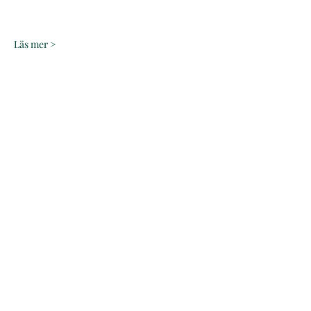
Läs mer >
Dela detta evenemang
JAZZDANSKOLLEKTIVET
M Art
Lab
info@martlab.se
SVEAGATAN 9