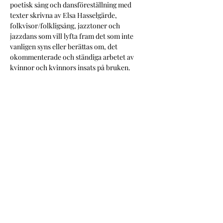
poetisk sång och dansföreställning med 
texter skrivna av Elsa Hasselgärde, 
folkvisor/folkligsång, jazztoner och 
jazzdans som vill lyfta fram det som inte 
vanligen syns eller berättas om, det 
okommenterade och ständiga arbetet av 
kvinnor och kvinnors insats på bruken.
Dela detta evenemang
JAZZDANSKOLLEKTIVET
M Art
Lab