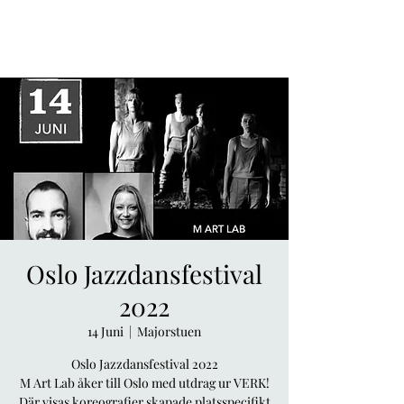
Oslo Jazzdansfestival
2022
14 Juni
  |  
Majorstuen
Oslo Jazzdansfestival 2022
M Art Lab åker till Oslo med utdrag ur VERK!
Där visas koreografier skapade platsspecifikt