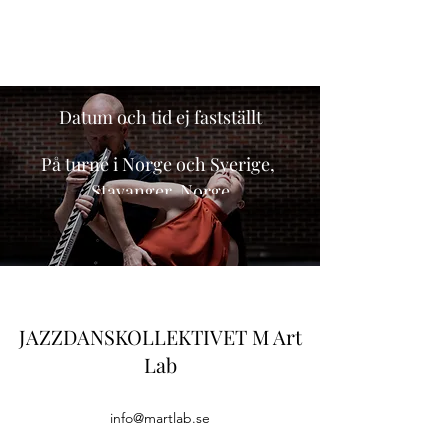
kaos
Datum och tid ej fastställt
På turné i Norge och Sverige
, 
Stavanger, Norge
Details
JAZZDANSKOLLEKTIVET
M Art
Lab
info@martlab.se