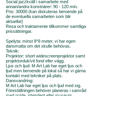
Social jazzkväll i samarbete med
annan/andra konstnärer: 90 - 120 min.
Pris: 30000 (kan diskuteras beroende på
de eventuella samarbeten som blir
aktuella!)
Resa och traktamente tillkommer samtliga
prissättningar.
Spelyta: minst 8*8 meter, vi har egen
dansmatta om det skulle behövas.
Teknik:
Projektor: short widescreenprojektor samt
projektorduk/vit fond eller vägg.
Ljus och ljud: M Art Lab har eget ljus och
ljud men beroende på lokal så har vi gärna
kontakt med tekniker på plats.
Dansvandring:
M Art Lab har eget ljus och ljud med sig.
Föreställningen behöver planeras i samråd
med guide, intendent eller museum
ansvarig.