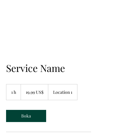
Service Name
19,99
amerikanska
1 h
1
19,99 US$
Location 1
dollar
Boka