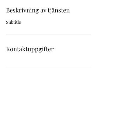
Beskrivning av tjänsten
Subtitle
Kontaktuppgifter
JAZZDANSKOLLEKTIVET
M Art
Lab
info@martlab.se